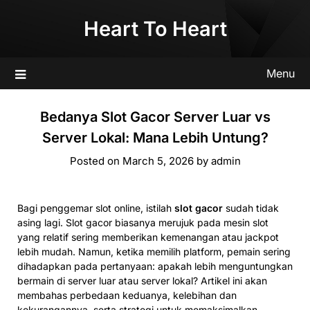
Skip
Heart To Heart
to
content
Menu
Bedanya Slot Gacor Server Luar vs
Server Lokal: Mana Lebih Untung?
Posted on
March 5, 2026
by
admin
Bagi penggemar slot online, istilah
slot gacor
sudah tidak
asing lagi. Slot gacor biasanya merujuk pada mesin slot
yang relatif sering memberikan kemenangan atau jackpot
lebih mudah. Namun, ketika memilih platform, pemain sering
dihadapkan pada pertanyaan: apakah lebih menguntungkan
bermain di server luar atau server lokal? Artikel ini akan
membahas perbedaan keduanya, kelebihan dan
kekurangannya, serta strategi untuk memaksimalkan