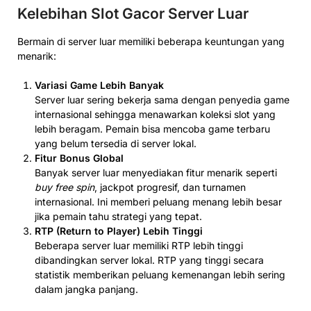
Kelebihan Slot Gacor Server Luar
Bermain di server luar memiliki beberapa keuntungan yang
menarik:
Variasi Game Lebih Banyak
Server luar sering bekerja sama dengan penyedia game
internasional sehingga menawarkan koleksi slot yang
lebih beragam. Pemain bisa mencoba game terbaru
yang belum tersedia di server lokal.
Fitur Bonus Global
Banyak server luar menyediakan fitur menarik seperti
buy free spin
, jackpot progresif, dan turnamen
internasional. Ini memberi peluang menang lebih besar
jika pemain tahu strategi yang tepat.
RTP (Return to Player) Lebih Tinggi
Beberapa server luar memiliki RTP lebih tinggi
dibandingkan server lokal. RTP yang tinggi secara
statistik memberikan peluang kemenangan lebih sering
dalam jangka panjang.