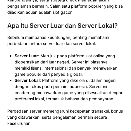
pengalaman bermain. Salah satu platform populer yang bisa
dijadikan acuan adalah
slot gacor
.
Apa Itu Server Luar dan Server Lokal?
Sebelum membahas keuntungan, penting memahami
perbedaan antara server luar dan server lokal:
Server Luar
: Merujuk pada platform slot online yang
dioperasikan dari luar negeri. Server ini biasanya
memiliki lisensi internasional dan banyak menawarkan
game populer dari penyedia global.
Server Lokal
: Platform yang dikelola di dalam negeri,
dengan fokus pada pemain Indonesia. Server ini
cenderung menawarkan game yang disesuaikan dengan
preferensi lokal, termasuk bahasa dan pembayaran.
Perbedaan server memengaruhi kecepatan transaksi, bonus
yang ditawarkan, serta pengalaman bermain secara
keseluruhan.