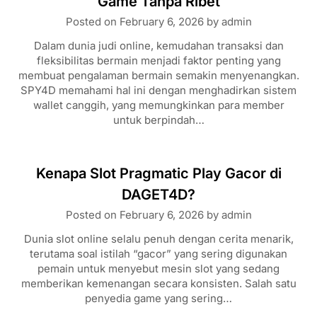
Game Tanpa Ribet
Posted on
February 6, 2026
by
admin
Dalam dunia judi online, kemudahan transaksi dan
fleksibilitas bermain menjadi faktor penting yang
membuat pengalaman bermain semakin menyenangkan.
SPY4D memahami hal ini dengan menghadirkan sistem
wallet canggih, yang memungkinkan para member
untuk berpindah…
Kenapa Slot Pragmatic Play Gacor di
DAGET4D?
Posted on
February 6, 2026
by
admin
Dunia slot online selalu penuh dengan cerita menarik,
terutama soal istilah “gacor” yang sering digunakan
pemain untuk menyebut mesin slot yang sedang
memberikan kemenangan secara konsisten. Salah satu
penyedia game yang sering…