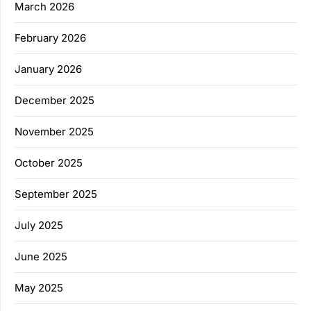
March 2026
February 2026
January 2026
December 2025
November 2025
October 2025
September 2025
July 2025
June 2025
May 2025