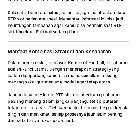
Selain itu, beberapa situs judi online juga memberikan data
RTP slot harian atau sesi. Memantau informasi ini bisa jadi
keuntungan tambahan agar kamu bisa bermain saat RTP
slot Knockout Football sedang tinggi.
Manfaat Kombinasi Strategi dan Kesabaran
Dalam bermain slot, termasuk Knockout Football, kesabaran
adalah kunci utama. Dengan menerapkan strategi yang
sudah dipaparkan, kamu bisa memaksimalkan peluang
menang sekaligus menjaga modal agar tetap aman.
Jangan lupa, meskipun RTP slot memberikan gambaran
peluang menang dalam jangka panjang, setiap putaran
tetap bersifat acak. Oleh karena itu, bermain dengan kepala
dingin dan menikmati setiap prosesnya jauh lebih penting
daripada hanya fokus pada hasil.