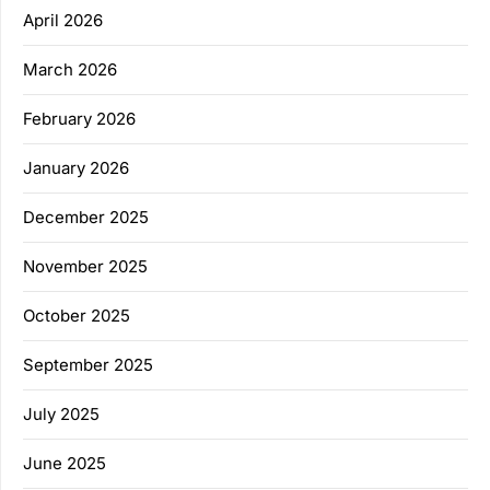
April 2026
March 2026
February 2026
January 2026
December 2025
November 2025
October 2025
September 2025
July 2025
June 2025