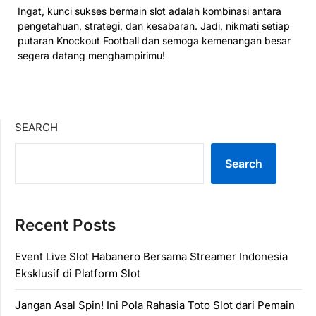
Ingat, kunci sukses bermain slot adalah kombinasi antara
pengetahuan, strategi, dan kesabaran. Jadi, nikmati setiap
putaran Knockout Football dan semoga kemenangan besar
segera datang menghampirimu!
SEARCH
Search
Recent Posts
Event Live Slot Habanero Bersama Streamer Indonesia
Eksklusif di Platform Slot
Jangan Asal Spin! Ini Pola Rahasia Toto Slot dari Pemain