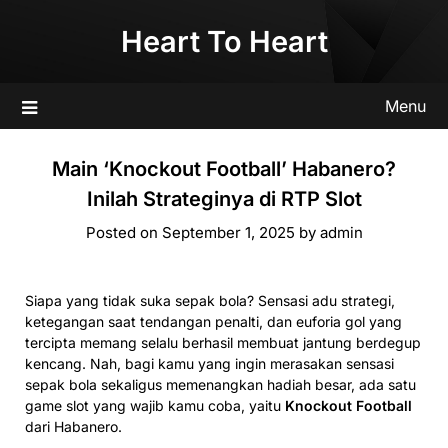
Skip
Heart To Heart
to
content
Menu
Main ‘Knockout Football’ Habanero?
Inilah Strateginya di RTP Slot
Posted on
September 1, 2025
by
admin
Siapa yang tidak suka sepak bola? Sensasi adu strategi,
ketegangan saat tendangan penalti, dan euforia gol yang
tercipta memang selalu berhasil membuat jantung berdegup
kencang. Nah, bagi kamu yang ingin merasakan sensasi
sepak bola sekaligus memenangkan hadiah besar, ada satu
game slot yang wajib kamu coba, yaitu
Knockout Football
dari Habanero.