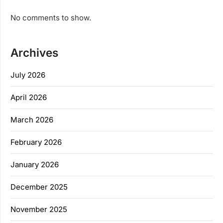
No comments to show.
Archives
July 2026
April 2026
March 2026
February 2026
January 2026
December 2025
November 2025