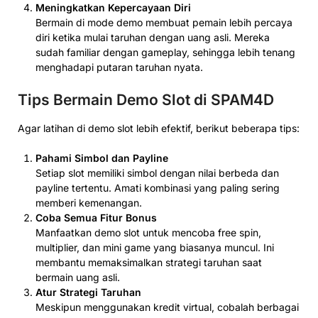
Meningkatkan Kepercayaan Diri
Bermain di mode demo membuat pemain lebih percaya
diri ketika mulai taruhan dengan uang asli. Mereka
sudah familiar dengan gameplay, sehingga lebih tenang
menghadapi putaran taruhan nyata.
Tips Bermain Demo Slot di SPAM4D
Agar latihan di demo slot lebih efektif, berikut beberapa tips:
Pahami Simbol dan Payline
Setiap slot memiliki simbol dengan nilai berbeda dan
payline tertentu. Amati kombinasi yang paling sering
memberi kemenangan.
Coba Semua Fitur Bonus
Manfaatkan demo slot untuk mencoba free spin,
multiplier, dan mini game yang biasanya muncul. Ini
membantu memaksimalkan strategi taruhan saat
bermain uang asli.
Atur Strategi Taruhan
Meskipun menggunakan kredit virtual, cobalah berbagai