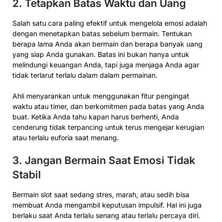
2. Tetapkan Batas Waktu dan Uang
Salah satu cara paling efektif untuk mengelola emosi adalah
dengan menetapkan batas sebelum bermain. Tentukan
berapa lama Anda akan bermain dan berapa banyak uang
yang siap Anda gunakan. Batas ini bukan hanya untuk
melindungi keuangan Anda, tapi juga menjaga Anda agar
tidak terlarut terlalu dalam dalam permainan.
Ahli menyarankan untuk menggunakan fitur pengingat
waktu atau timer, dan berkomitmen pada batas yang Anda
buat. Ketika Anda tahu kapan harus berhenti, Anda
cenderung tidak terpancing untuk terus mengejar kerugian
atau terlalu euforia saat menang.
3. Jangan Bermain Saat Emosi Tidak
Stabil
Bermain slot saat sedang stres, marah, atau sedih bisa
membuat Anda mengambil keputusan impulsif. Hal ini juga
berlaku saat Anda terlalu senang atau terlalu percaya diri.