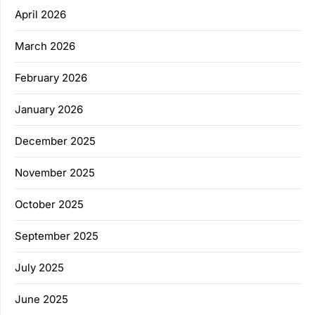
April 2026
March 2026
February 2026
January 2026
December 2025
November 2025
October 2025
September 2025
July 2025
June 2025