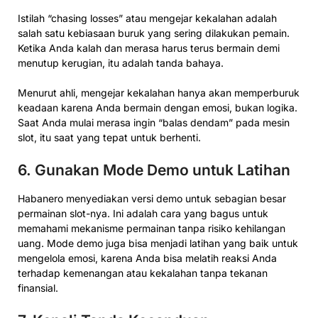
Istilah “chasing losses” atau mengejar kekalahan adalah
salah satu kebiasaan buruk yang sering dilakukan pemain.
Ketika Anda kalah dan merasa harus terus bermain demi
menutup kerugian, itu adalah tanda bahaya.
Menurut ahli, mengejar kekalahan hanya akan memperburuk
keadaan karena Anda bermain dengan emosi, bukan logika.
Saat Anda mulai merasa ingin “balas dendam” pada mesin
slot, itu saat yang tepat untuk berhenti.
6. Gunakan Mode Demo untuk Latihan
Habanero menyediakan versi demo untuk sebagian besar
permainan slot-nya. Ini adalah cara yang bagus untuk
memahami mekanisme permainan tanpa risiko kehilangan
uang. Mode demo juga bisa menjadi latihan yang baik untuk
mengelola emosi, karena Anda bisa melatih reaksi Anda
terhadap kemenangan atau kekalahan tanpa tekanan
finansial.