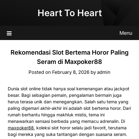
Skip
Heart To Heart
to
content
Menu
Rekomendasi Slot Bertema Horor Paling
Seram di Maxpoker88
Posted on
February 8, 2026
by
admin
Dunia slot online tidak hanya soal kemenangan atau jackpot
besar. Bagi sebagian pemain, pengalaman bermain juga
harus terasa unik dan menegangkan. Salah satu tema yang
paling digemari akhir-akhir ini adalah slot bertema horor. Dari
rumah berhantu hingga makhluk mistis, tema ini
menawarkan sensasi berbeda yang memacu adrenalin. Di
maxpoker88
, koleksi slot horor selalu jadi favorit, terutama
bagi mereka yang suka tantangan dengan suasana seram.