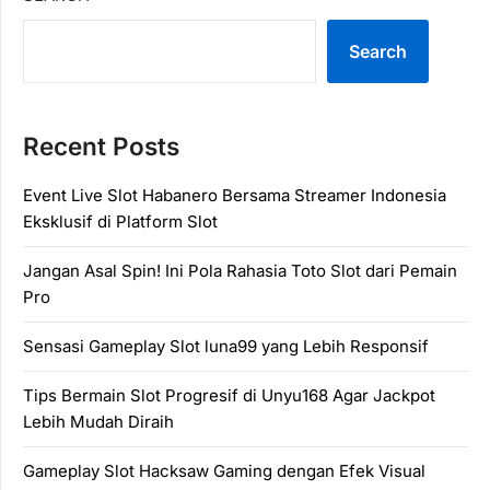
Search
Recent Posts
Event Live Slot Habanero Bersama Streamer Indonesia
Eksklusif di Platform Slot
Jangan Asal Spin! Ini Pola Rahasia Toto Slot dari Pemain
Pro
Sensasi Gameplay Slot luna99 yang Lebih Responsif
Tips Bermain Slot Progresif di Unyu168 Agar Jackpot
Lebih Mudah Diraih
Gameplay Slot Hacksaw Gaming dengan Efek Visual