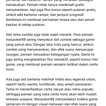
menakutkan. Pemain tidak hanya menikmati grafis
menyeramkan, tapi juga fitur bonus seperti putaran gratis,
simbol wild bertema vampir, dan jackpot progresif.
Kombinasi ini membuat permainan terasa seru dan penuh
kejutan di setiap putaran.
Slot tema zombie juga tidak kalah menarik. Para pemain
maxpoker88 sering menyebut slot zombie sebagai game
yang penuh aksi. Dengan latar kota yang hancur, simbol
zombie yang menyeramkan, dan efek suara menyerupai
raungan, pemain merasakan ketegangan nyata. Game ini
juga sering menghadirkan fitur interaktif, seperti bonus mini
game, yang membuat pemain semakin terlibat dalam cerita
horor.
Ada juga slot bertema makhluk mistis atau legenda urban,
seperti hantu wanita, kuntilanak, atau arwah penasaran.
Tema ini memanfaatkan cerita rakyat atau mitos populer,
sehingga pemain yang suka cerita horor akan lebih mudah
terbawa suasana. Maxpoker88 menyediakan koleksi game
semacam ini dengan visual menawan dan efek suara yang