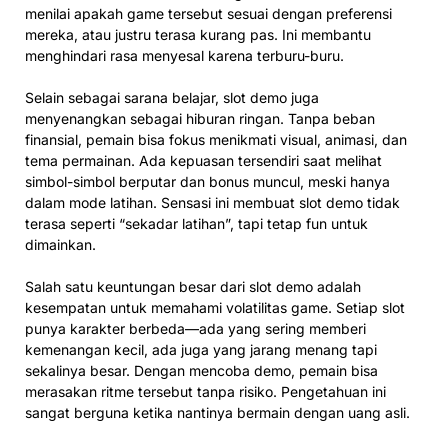
menilai apakah game tersebut sesuai dengan preferensi
mereka, atau justru terasa kurang pas. Ini membantu
menghindari rasa menyesal karena terburu-buru.
Selain sebagai sarana belajar, slot demo juga
menyenangkan sebagai hiburan ringan. Tanpa beban
finansial, pemain bisa fokus menikmati visual, animasi, dan
tema permainan. Ada kepuasan tersendiri saat melihat
simbol-simbol berputar dan bonus muncul, meski hanya
dalam mode latihan. Sensasi ini membuat slot demo tidak
terasa seperti “sekadar latihan”, tapi tetap fun untuk
dimainkan.
Salah satu keuntungan besar dari slot demo adalah
kesempatan untuk memahami volatilitas game. Setiap slot
punya karakter berbeda—ada yang sering memberi
kemenangan kecil, ada juga yang jarang menang tapi
sekalinya besar. Dengan mencoba demo, pemain bisa
merasakan ritme tersebut tanpa risiko. Pengetahuan ini
sangat berguna ketika nantinya bermain dengan uang asli.