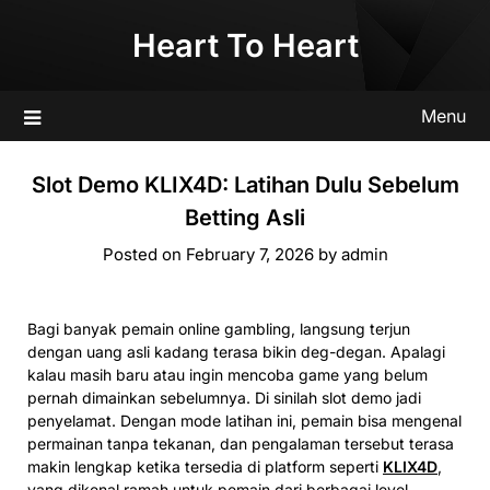
Skip
Heart To Heart
to
content
Menu
Slot Demo KLIX4D: Latihan Dulu Sebelum
Betting Asli
Posted on
February 7, 2026
by
admin
Bagi banyak pemain online gambling, langsung terjun
dengan uang asli kadang terasa bikin deg-degan. Apalagi
kalau masih baru atau ingin mencoba game yang belum
pernah dimainkan sebelumnya. Di sinilah slot demo jadi
penyelamat. Dengan mode latihan ini, pemain bisa mengenal
permainan tanpa tekanan, dan pengalaman tersebut terasa
makin lengkap ketika tersedia di platform seperti
KLIX4D
,
yang dikenal ramah untuk pemain dari berbagai level.