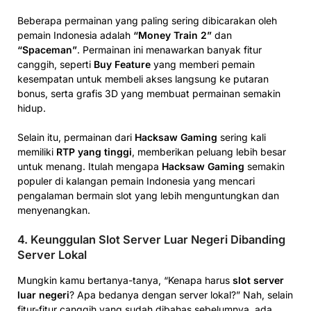
Beberapa permainan yang paling sering dibicarakan oleh
pemain Indonesia adalah
“Money Train 2”
dan
“Spaceman”
. Permainan ini menawarkan banyak fitur
canggih, seperti
Buy Feature
yang memberi pemain
kesempatan untuk membeli akses langsung ke putaran
bonus, serta grafis 3D yang membuat permainan semakin
hidup.
Selain itu, permainan dari
Hacksaw Gaming
sering kali
memiliki
RTP yang tinggi
, memberikan peluang lebih besar
untuk menang. Itulah mengapa
Hacksaw Gaming
semakin
populer di kalangan pemain Indonesia yang mencari
pengalaman bermain slot yang lebih menguntungkan dan
menyenangkan.
4.
Keunggulan Slot Server Luar Negeri Dibanding
Server Lokal
Mungkin kamu bertanya-tanya, “Kenapa harus
slot server
luar negeri
? Apa bedanya dengan server lokal?” Nah, selain
fitur-fitur canggih yang sudah dibahas sebelumnya, ada