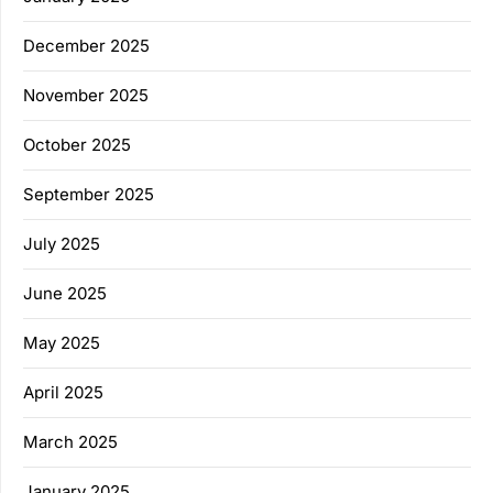
December 2025
November 2025
October 2025
September 2025
July 2025
June 2025
May 2025
April 2025
March 2025
January 2025