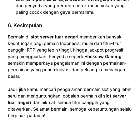
dari penyedia yang berbeda untuk menemukan yang
paling cocok dengan gaya bermainmu.
6.
Kesimpulan
Bermain di
slot server luar negeri
memberikan banyak
keuntungan bagi pemain Indonesia, mulai dari fitur-fitur
canggih, RTP yang lebih tinggi, hingga jackpot progresif
yang menggiurkan. Penyedia seperti
Hacksaw Gaming
semakin memperkaya pengalaman ini dengan permainan-
permainan yang penuh inovasi dan peluang kemenangan
besar.
Jadi, jika kamu mencari pengalaman bermain slot yang lebih
seru dan menguntungkan, cobalah bermain di
slot server
luar negeri
dan nikmati semua fitur canggih yang
ditawarkan. Selamat bermain, semoga keberuntungan selalu
berpihak padamu!