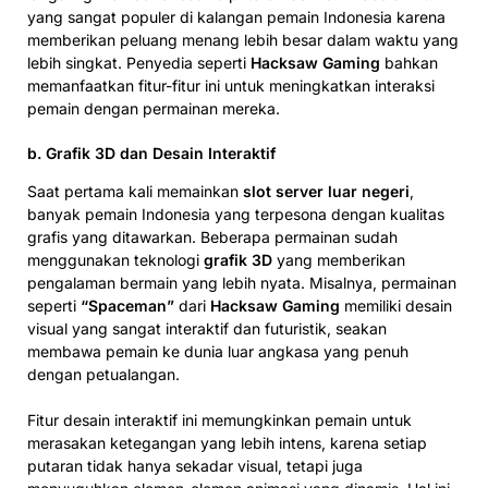
yang sangat populer di kalangan pemain Indonesia karena
memberikan peluang menang lebih besar dalam waktu yang
lebih singkat. Penyedia seperti
Hacksaw Gaming
bahkan
memanfaatkan fitur-fitur ini untuk meningkatkan interaksi
pemain dengan permainan mereka.
b. Grafik 3D dan Desain Interaktif
Saat pertama kali memainkan
slot server luar negeri
,
banyak pemain Indonesia yang terpesona dengan kualitas
grafis yang ditawarkan. Beberapa permainan sudah
menggunakan teknologi
grafik 3D
yang memberikan
pengalaman bermain yang lebih nyata. Misalnya, permainan
seperti
“Spaceman”
dari
Hacksaw Gaming
memiliki desain
visual yang sangat interaktif dan futuristik, seakan
membawa pemain ke dunia luar angkasa yang penuh
dengan petualangan.
Fitur desain interaktif ini memungkinkan pemain untuk
merasakan ketegangan yang lebih intens, karena setiap
putaran tidak hanya sekadar visual, tetapi juga