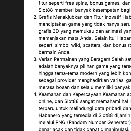
fitur seperti free spins, bonus games, da
Slot88 memberi banyak kesempatan bagi
Grafis Menakjubkan dan Fitur Inovatif 
menciptakan game yang tidak hanya seru,
grafis 3D yang memukau dan animasi yang
memanjakan mata Anda. Selain itu, Habane
seperti simbol wild, scatters, dan bonu
bermain Anda.
Varian Permainan yang Beragam Salah sat
adalah banyaknya pilihan game yang terse
hingga tema-tema modern yang lebih ko
sebagai provider menghadirkan variasi g
merasa bosan dan selalu memiliki banyak 
Keamanan dan Kepercayaan Keamanan adal
online, dan Slot88 sangat memahami hal i
terbaru untuk melindungi data pribadi dan 
Habanero yang tersedia di Slot88 dijamin 
melalui RNG (Random Number Generator). 
benar acak dan tidak dapat dimanipulasi.