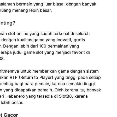
alaman bermain yang luar biasa, dengan banyak
eluang menang lebih besar.
nting?
an slot online yang sudah terkenal di seluruh
 dengan kualitas game yang inovatif, grafis
 Dengan lebih dari 100 permainan yang
rapa judul game slot yang menjadi favorit di
88.
omitmennya untuk memberikan game dengan sistem
an RTP (Return to Player) yang tinggi pada setiap
enting bagi para pemain, karena semakin tinggi
n yang didapatkan pemain. Oleh karena itu, banyak
ri Habanero yang tersedia di Slot88, karena
ebih besar.
ot Gacor