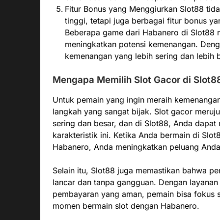
Fitur Bonus yang Menggiurkan Slot88 ti
tinggi, tetapi juga berbagai fitur bonus
Beberapa game dari Habanero di Slot88 m
meningkatkan potensi kemenangan. Dengan
kemenangan yang lebih sering dan lebih b
Mengapa Memilih Slot Gacor di Slot8
Untuk pemain yang ingin meraih kemenangan 
langkah yang sangat bijak. Slot gacor meruj
sering dan besar, dan di Slot88, Anda dapa
karakteristik ini. Ketika Anda bermain di Slo
Habanero, Anda meningkatkan peluang Anda
Selain itu, Slot88 juga memastikan bahwa 
lancar dan tanpa gangguan. Dengan layanan
pembayaran yang aman, pemain bisa fokus 
momen bermain slot dengan Habanero.