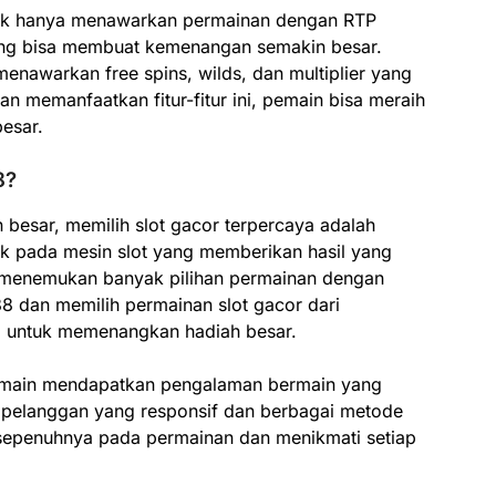
dak hanya menawarkan permainan dengan RTP
 yang bisa membuat kemenangan semakin besar.
enawarkan free spins, wilds, dan multiplier yang
 memanfaatkan fitur-fitur ini, pemain bisa meraih
esar.
8?
besar, memilih slot gacor terpercaya adalah
uk pada mesin slot yang memberikan hasil yang
t menemukan banyak pilihan permainan dengan
t88 dan memilih permainan slot gacor dari
 untuk memenangkan hadiah besar.
pemain mendapatkan pengalaman bermain yang
 pelanggan yang responsif dan berbagai metode
sepenuhnya pada permainan dan menikmati setiap