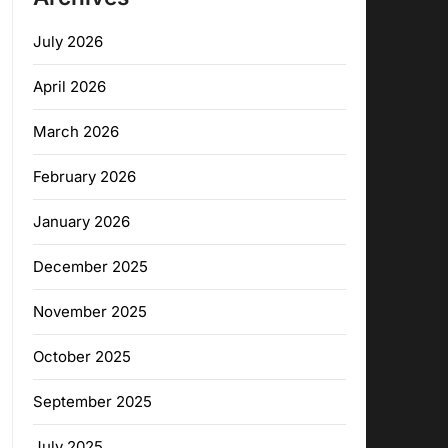
July 2026
April 2026
March 2026
February 2026
January 2026
December 2025
November 2025
October 2025
September 2025
July 2025